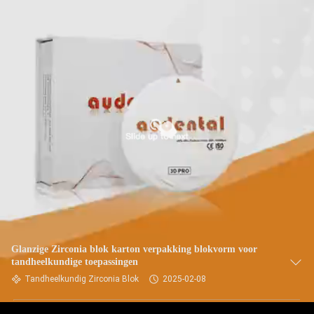
Glanzige Zirconia blok karton verpakking blokvorm voor
tandheelkundige toepassingen
Tandheelkundig Zirconia Blok
2025-02-08