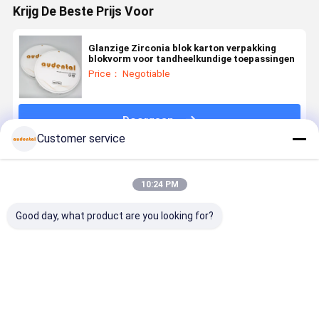
Krijg De Beste Prijs Voor
Glanzige Zirconia blok karton verpakking
blokvorm voor tandheelkundige toepassingen
Price： Negotiable
Doorgaan
Customer service
Geadviseerde Producten
10:24 PM
Good day, what product are you looking for?
Tandheelkundige
Tandheelkundige
Tandheelkundig
Aanpasbaa
Zirconia blok
circonieblokken:
Zirkoniumblok
3D PRO
verkrijgbaar
keramische
ideaal voor
Dental
in VITA 16
circonieblokken
tandheelkundige
Zirconia
kleuren en
van hoge
laboratoria
Block voor
Beste prijs
Beste prijs
Beste prijs
Beste pri