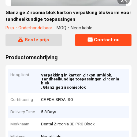
2
/
5
Glanzige Zirconia blok karton verpakking blokvorm voor
tandheelkundige toepassingen
Prijs：Onderhandelbaar
MOQ：Negotiable
Beste prijs
Contact nu
Productomschrijving
Hoog licht
,
Verpakking in karton Zirkoniumblok
Tandheelkundige toepassingen Zirconia
blok
,
Glanzige zirconieblok
Certificering
CE FDA SFDA ISO
Delivery Time
5-8 Days
Merknaam
Dental Zirconia 3D PRO Block
Minimum
Negotiable