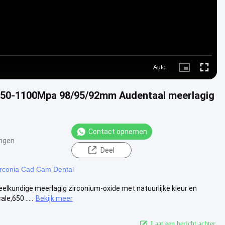
Auto
Picture-
Fullscre
in-
Picture
 650-1100Mpa 98/95/92mm Audentaal meerlagig
Contact opnemen
ngen
Deel
irconia Cad Cam Dental
eelkundige meerlagig zirconium-oxide met natuurlijke kleur en
e,650 .....
Bekijk meer
Laat een bericht achter.