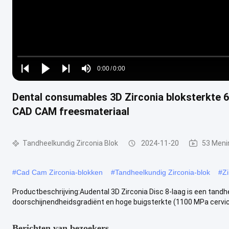
Loaded
:
0%
0:00
/
0:00
Play
Play
Play
Mute
Current
Duration
next
next
Dental consumables 3D Zirconia bloksterkte
Time
CAD CAM freesmateriaal
Tandheelkundig Zirconia Blok
2024-11-20
53 Meni
#
Cad Cam Zirconia-blokken
#
Tandheelkundig Zirconia-blok
#
Z
Productbeschrijving:Audental 3D Zirconia Disc 8-laag is een tandh
doorschijnendheidsgradiënt en hoge buigsterkte (1100 MPa cervical
Berichten van bezoekers