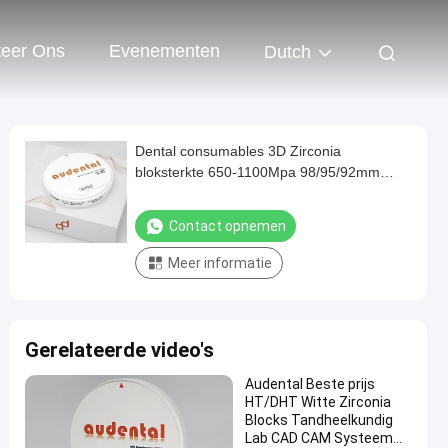
teer Ons
Evenementen
Dutch
Dental consumables 3D Zirconia
bloksterkte 650-1100Mpa 98/95/92mm
Audentaal meerlagig CAD CAM
freesmateriaal
Contact opnemen
Meer informatie
Gerelateerde video's
Audental Beste prijs
HT/DHT Witte Zirconia
Blocks Tandheelkundig
Lab CAD CAM Systeem