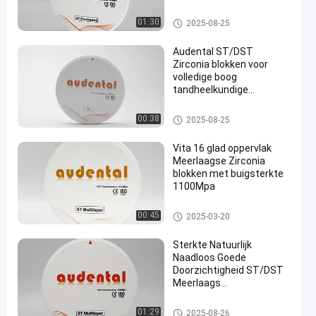
Tandheelkundig
Verbruikbaar
Tandheelkundig Zirconia Blok
01:30
2025-08-25
Tandheelkundig Zirconia
Audental ST/DST
Zirconia blokken voor
volledige boog
tandheelkundige
en
restauraties Witte lege
schijf freesmachine
Tandheelkundig Zirconia Blok
00:38
2025-08-25
CAD/CAM Lab materiaal D
vorm 95mm
Vita 16 glad oppervlak
Meerlaagse Zirconia
blokken met buigsterkte
1100Mpa
Meerlaags zirkoniumblok
00:45
2025-03-20
Sterkte Natuurlijk
Naadloos Goede
Doorzichtigheid ST/DST
Meerlaags
Zirkoniumoxide Blok Voor
Tandheelkundige
Meerlaags zirkoniumblok
01:29
2025-08-26