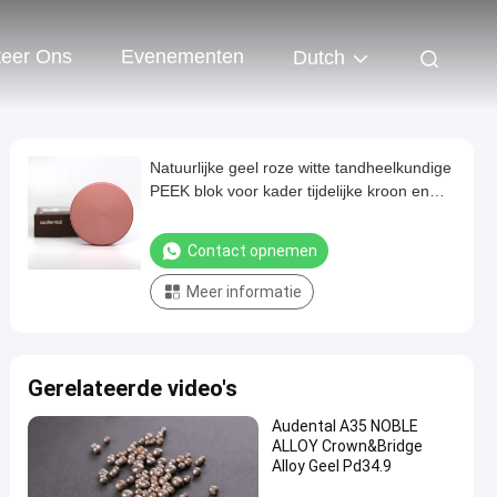
teer Ons
Evenementen
Dutch
Natuurlijke geel roze witte tandheelkundige
PEEK blok voor kader tijdelijke kroon en
brug
Contact opnemen
Meer informatie
Gerelateerde video's
Audental A35 NOBLE
ALLOY Crown&Bridge
Alloy Geel Pd34.9