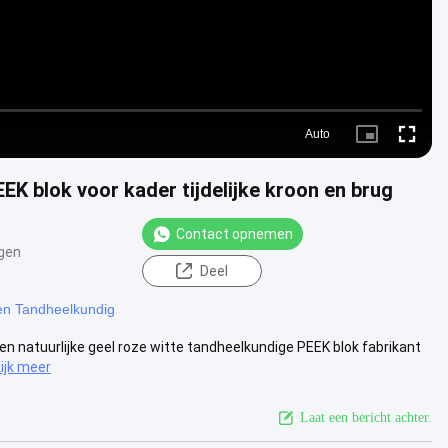
Auto
Picture-
Fullscre
in-
Picture
EK blok voor kader tijdelijke kroon en brug
Contact opnemen
gen
Deel
n Tandheelkundig
een natuurlijke geel roze witte tandheelkundige PEEK blok fabrikant
ijk meer
Laat een bericht achter.