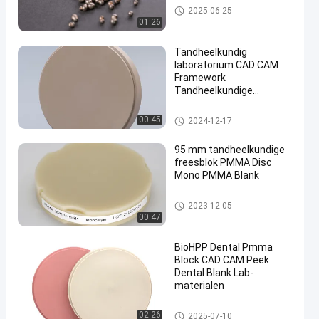
Tandheelkundige legeringen
2025-06-25
01:26
Tandheelkundig
laboratorium CAD CAM
Framework
Tandheelkundige
en
prothese materialen
Blank OEM ODM
Tandheelkundig Pmma-blok
00:45
2024-12-17
Tandheelkundige Peek
Blocks
95 mm tandheelkundige
freesblok PMMA Disc
Mono PMMA Blank
Tandheelkundig Pmma-blok
2023-12-05
00:47
BioHPP Dental Pmma
Block CAD CAM Peek
Dental Blank Lab-
materialen
Tandheelkundig Pmma-blok
02:26
2025-07-10