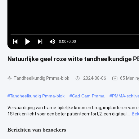
Loaded
:
0%
0:00
/
0:00
Play
Play
Play
Mute
Current
Duration
next
next
Natuurlijke geel roze witte tandheelkundige PE
Time
Tandheelkundig Pmma-blok
2024-08-06
65 Menin
#
Tandheelkundig Pmma-blok
#
Cad Cam Pmma
#
PMMA-schijve
Vervaardiging van frame tijdelijke kroon en brug, implanteren van 
1Sterk en licht voor een beter patiëntcomfort;2. een digitaal ...
Bek
Berichten van bezoekers