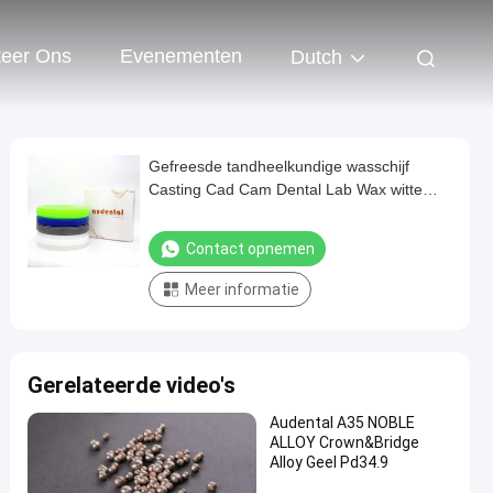
teer Ons
Evenementen
Dutch
Gefreesde tandheelkundige wasschijf
Casting Cad Cam Dental Lab Wax witte
kleur
Contact opnemen
Meer informatie
Gerelateerde video's
Audental A35 NOBLE
ALLOY Crown&Bridge
Alloy Geel Pd34.9