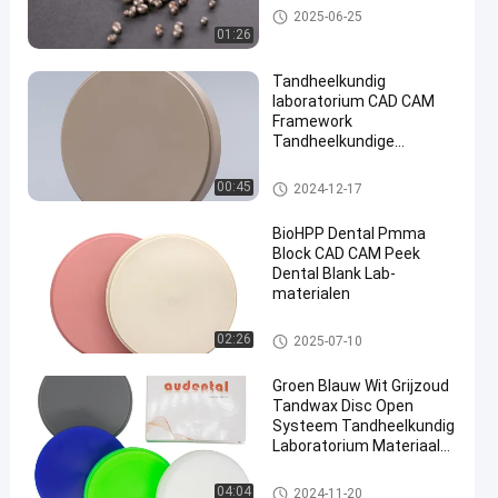
Tandheelkundige legeringen
2025-06-25
01:26
Tandheelkundig
laboratorium CAD CAM
Framework
Tandheelkundige
prothese materialen
Blank OEM ODM
Tandheelkundig Pmma-blok
00:45
2024-12-17
Tandheelkundige Peek
Blocks
BioHPP Dental Pmma
Block CAD CAM Peek
Dental Blank Lab-
materialen
Tandheelkundig Pmma-blok
02:26
2025-07-10
Groen Blauw Wit Grijzoud
Tandwax Disc Open
Systeem Tandheelkundig
Laboratorium Materiaal
FDA
Tandwasschijf
04:04
2024-11-20