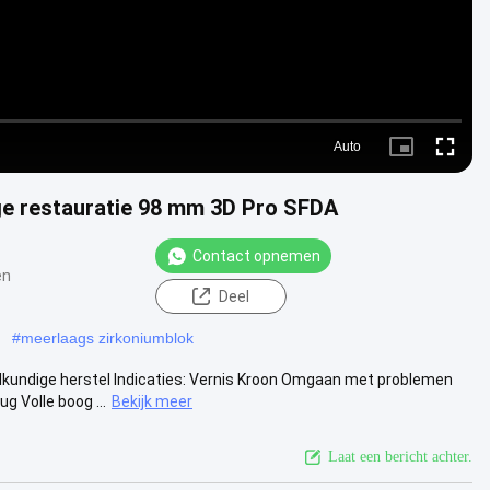
Auto
Picture-
Fullscre
in-
Picture
 restauratie 98 mm 3D Pro SFDA
Contact opnemen
en
Deel
#
meerlaags zirkoniumblok
kundige herstel Indicaties: Vernis Kroon Omgaan met problemen
 Volle boog ...
Bekijk meer
Laat een bericht achter.