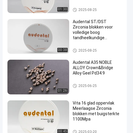
Tandheelkundig
Verbruikbaar
Tandheelkundig Zirconia Blok
01:30
2025-08-25
Tandheelkundig Zirconia
Audental ST/DST
Zirconia blokken voor
volledige boog
tandheelkundige
en
restauraties Witte lege
schijf freesmachine
Tandheelkundig Zirconia Blok
00:38
2025-08-25
CAD/CAM Lab materiaal D
vorm 95mm
Audental A35 NOBLE
ALLOY Crown&Bridge
Alloy Geel Pd34.9
Tandheelkundige legeringen
2025-06-25
01:26
Vita 16 glad oppervlak
Meerlaagse Zirconia
blokken met buigsterkte
1100Mpa
Meerlaags zirkoniumblok
00:45
2025-03-20