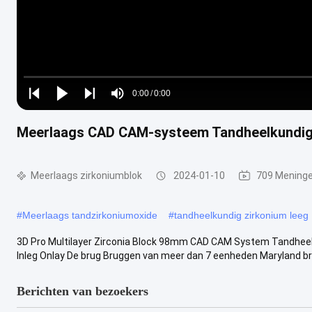
Loaded
:
0%
0:00
/
0:00
Play
Play
Play
Mute
Current
Duration
next
next
Meerlaags CAD CAM-systeem Tandheelkundige
Time
Meerlaags zirkoniumblok
2024-01-10
709 Mening
#
Meerlaags tandzirkoniumoxide
#
tandheelkundig zirkonium leeg
3D Pro Multilayer Zirconia Block 98mm CAD CAM System Tandheel
Inleg Onlay De brug Bruggen van meer dan 7 eenheden Maryland brug
Berichten van bezoekers