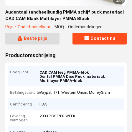
2
/
2
Audentaal tandheelkundig PMMA schijf puck materiaal
CAD CAM Blank Multilayer PMMA Block
Prijs：Onderhandelbaar
MOQ：Onderhandelingen
Beste prijs
Contact nu
Productomschrijving
Hoog licht
,
CAD CAM leeg PMMA-blok
,
Dental PMMA Disc Puck materiaal
Multilayer PMMA-blok
Betalingscondities
Paypal, T/T, Western Union, MoneyGram
Certificering
FDA
Levering
2000 PCS PER WEEK
vermogen