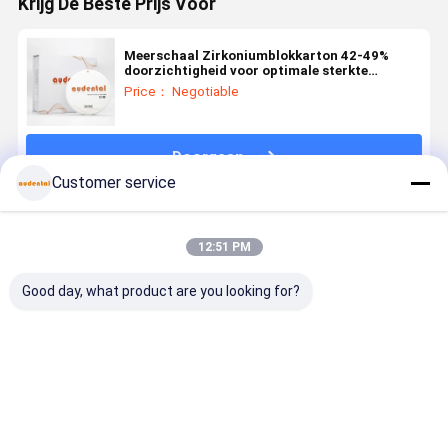
Krijg De Beste Prijs Voor
Meerschaal Zirkoniumblokkarton 42-49%
doorzichtigheid voor optimale sterkte
esthetiek
Price： Negotiable
Doorgaan
Customer service
Geadviseerde Producten
12:51 PM
Good day, what product are you looking for?
Tandheelkundige
Tandheelkundige
Tandheelkundig
Aanpasbaa
Zirconia blok
circonieblokken:
Zirkoniumblok
3D PRO
verkrijgbaar
keramische
ideaal voor
Dental
in VITA 16
circonieblokken
tandheelkundige
Zirconia
kleuren en
van hoge
laboratoria
Block voor
Beste prijs
Beste prijs
Beste prijs
Beste pri
bleekverf
kwaliteit die
die kronen,
precieze e