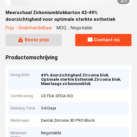
2
/
5
Meerschaal Zirkoniumblokkarton 42-49%
doorzichtigheid voor optimale sterkte esthetiek
Prijs：Onderhandelbaar
MOQ：Negotiable
Beste prijs
Contact nu
Productomschrijving
Hoog licht
,
49% doorzichtigheid Zirconia blok
,
Optimale sterkte Esthetiek Zirconia blok
Meerlaags zirkoniumblok
Certificering
CE FDA SFDA ISO
Delivery Time
5-8 Days
Merknaam
Dental Zirconia 3D PRO Block
Minimum
Negotiable