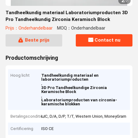
2
/
7
Tandheelkundig materiaal Laboratoriumproducten 3D
Pro Tandheelkundig Zirconia Keramisch Block
Prijs：Onderhandelbaar
MOQ：Onderhandelbaar
Beste prijs
Contact nu
Productomschrijving
Hoog licht
Tandheelkundig materiaal en
laboratoriumproducten
,
3D Pro Tandheelkundige Zirconia
Keramische Block
,
Laboratoriumproducten van circonia-
keramische blokken
Betalingscondities
L/C, D/A, D/P, T/T, Western Union, MoneyGram
Certificering
ISO CE