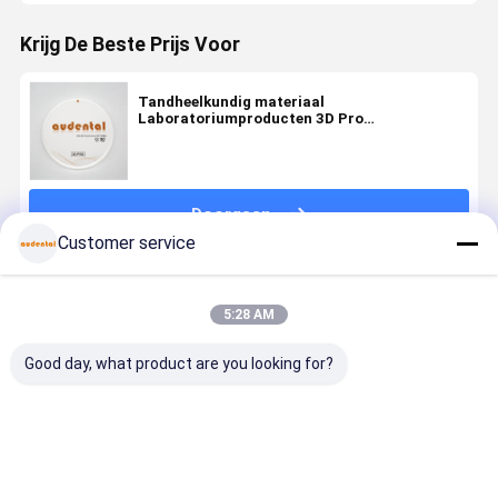
Krijg De Beste Prijs Voor
Tandheelkundig materiaal
Laboratoriumproducten 3D Pro
Tandheelkundig Zirconia Keramisch Block
Doorgaan
Customer service
Geadviseerde Producten
5:28 AM
Good day, what product are you looking for?
Tandheelkundige
Tandheelkundige
Tandheelkundig
Aanpasbaa
Zirconia blok
circonieblokken:
Zirkoniumblok
3D PRO
verkrijgbaar
keramische
ideaal voor
Dental