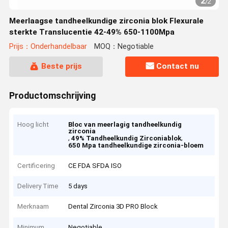
2
/
2
Meerlaagse tandheelkundige zirconia blok Flexurale
sterkte Translucentie 42-49% 650-1100Mpa
Prijs：Onderhandelbaar
MOQ：Negotiable
Beste prijs
Contact nu
Productomschrijving
Hoog licht
Bloc van meerlagig tandheelkundig
zirconia
,
,
49% Tandheelkundig Zirconiablok
650 Mpa tandheelkundige zirconia-bloem
Certificering
CE FDA SFDA ISO
Delivery Time
5 days
Merknaam
Dental Zirconia 3D PRO Block
Minimum
Negotiable