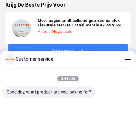
Krijg De Beste Prijs Voor
Meerlaagse tandheelkundige zirconia blok
Flexurale sterkte Translucentie 42-49% 650-
1100Mpa
Price： Negotiable
Doorgaan
Customer service
Geadviseerde Producten
8:44 AM
Good day, what product are you looking for?
Tandheelkundige
Tandheelkundige
Tandheelkundig
Aanpasbaa
Zirconia blok
circonieblokken:
Zirkoniumblok
3D PRO
verkrijgbaar
keramische
ideaal voor
Dental
in VITA 16
circonieblokken
tandheelkundige
Zirconia
kleuren en
van hoge
laboratoria
Block voor
Beste prijs
Beste prijs
Beste prijs
Beste pri