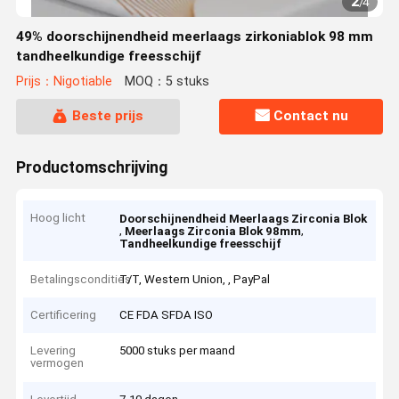
2
/
4
49% doorschijnendheid meerlaags zirkoniablok 98 mm
tandheelkundige freesschijf
Prijs：Nigotiable
MOQ：5 stuks
Beste prijs
Contact nu
Productomschrijving
Hoog licht
Doorschijnendheid Meerlaags Zirconia Blok
,
,
Meerlaags Zirconia Blok 98mm
Tandheelkundige freesschijf
Betalingscondities
T/T, Western Union, , PayPal
Certificering
CE FDA SFDA ISO
Levering
5000 stuks per maand
vermogen