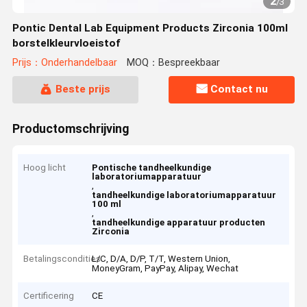
2
/
3
Pontic Dental Lab Equipment Products Zirconia 100ml
borstelkleurvloeistof
Prijs：Onderhandelbaar
MOQ：Bespreekbaar
Beste prijs
Contact nu
Productomschrijving
Hoog licht
Pontische tandheelkundige
laboratoriumapparatuur
,
tandheelkundige laboratoriumapparatuur
100 ml
,
tandheelkundige apparatuur producten
Zirconia
Betalingscondities
L/C, D/A, D/P, T/T, Western Union,
MoneyGram, PayPay, Alipay, Wechat
Certificering
CE