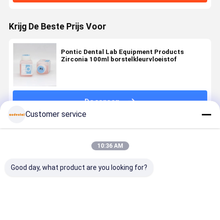
Krijg De Beste Prijs Voor
Pontic Dental Lab Equipment Products
Zirconia 100ml borstelkleurvloeistof
Doorgaan
Customer service
Geadviseerde Producten
10:36 AM
Good day, what product are you looking for?
Tandheelkundige
Tandtechnisch
Tandheelkundige
Tandtechn
laboratoriumapparatuur
Laboratorium
laboratoriumapparatuur
Laborator