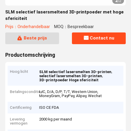
2
/
2
SLM selectief lasersmeltend 3D-printpoeder met hoge
sfericiteit
Prijs：Onderhandelbaar
MOQ：Bespreekbaar
Beste prijs
Contact nu
Productomschrijving
Hoog licht
,
SLM selectief lasersmelten 3D-printen
,
selectief lasersmelten 3D-printen
3D-printpoeder Hoge sfericiteit
Betalingscondities
L/C, D/A, D/P, T/T, Western Union,
MoneyGram, PayPay, Alipay, Wechat
Certificering
ISO CE FDA
Levering
2000 kg per maand
vermogen