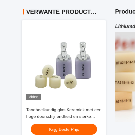
Produc
VERWANTE PRODUCTEN
Lithiumd
Video
Tandheelkundig glas Keramiek met een
hoge doorschijnendheid en sterke
binding ideaal voor fineer kronen
Krijg Beste Prijs
voorste bruggen en inleg