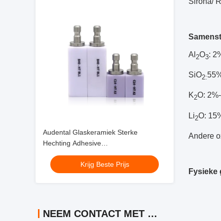
Sirona/ 
Samenste
Al
O
: 
2
3
SiO
55%
2
:
K
O: 2%
2
Li
O: 15
2
Audental Glaskeramiek Sterke
Andere o
Hechting Adhesive
Cementeringstechnieken voor Anterior
Krijg Beste Prijs
Restauraties
Fysieke
NEEM CONTACT MET ONS OP