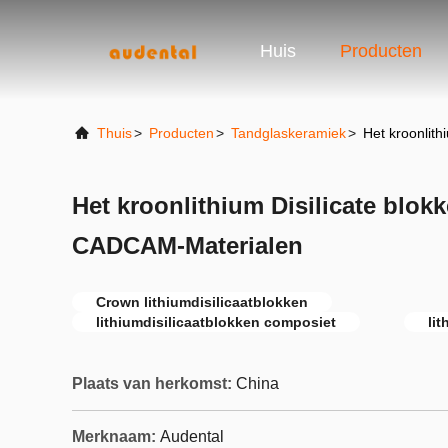
Huis
Producten
Thuis
>
Producten
>
Tandglaskeramiek
>
Het kroonlit
Het kroonlithium Disilicate blok
CADCAM-Materialen
Crown lithiumdisilicaatblokken
lithiumdisilicaatblokken composiet
lit
Plaats van herkomst:
China
Merknaam:
Audental