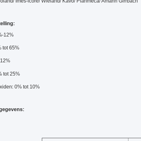
Roland/ Imes-icore/ Wieland/ Kavo/ Planmeca/ Amann Girrbach
lling:
2%-12%
 tot 65%
-12%
% tot 25%
xiden: 0% tot 10%
 gegevens: