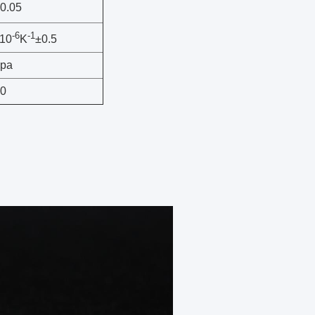
0.05
-6
-1
x10
K
±0.5
pa
00