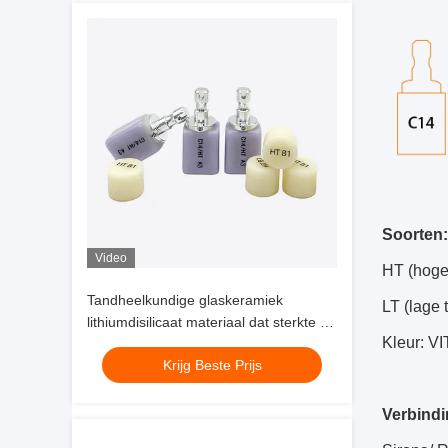
Soorten:
Video
HT (hoge
Tandheelkundige glaskeramiek
LT (lage 
lithiumdisilicaat materiaal dat sterkte en
Kleur: V
esthetische prestaties biedt voor
Krijg Beste Prijs
anterieur tandheelkundig werk
Verbind