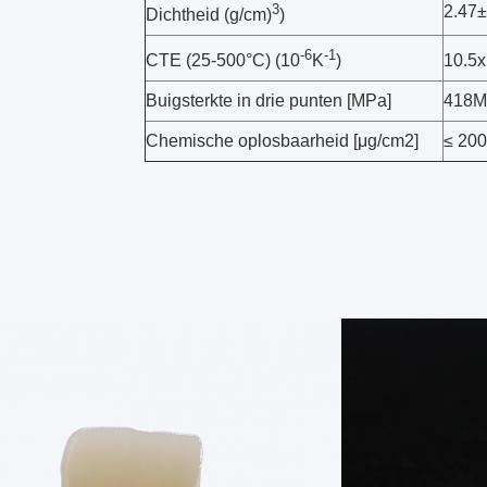
3
2.47±
Dichtheid (g/cm)
)
-6
-1
CTE (25-500°C) (10
K
)
10.5
Buigsterkte in drie punten [MPa]
418M
Chemische oplosbaarheid [μg/cm2]
≤ 20