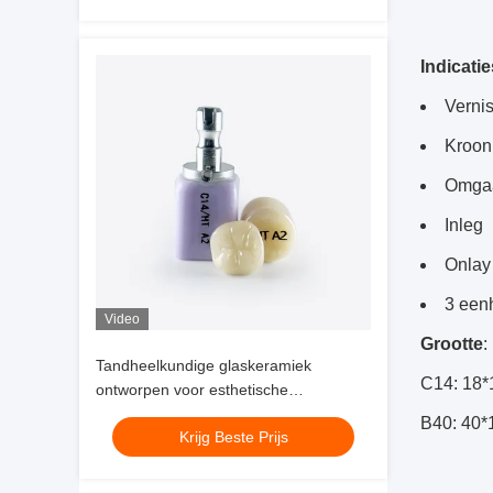
Indicatie
Verni
Kroon
Omgaa
Inleg
Onlay
3 een
Video
Grootte
:
Tandheelkundige glaskeramiek
C14: 18*
ontworpen voor esthetische
restauraties die hoge doorzichtigheid,
B40: 40*
Krijg Beste Prijs
natuurlijke fluorescentie en
duurzaamheid vereisen