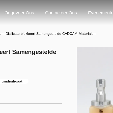
Ongeveer Ons
Contacteer Ons
Evenement
hium Disilicate blokkeert Samengestelde CADCAM-Materialen
keert Samengestelde
hiumdisilicaat