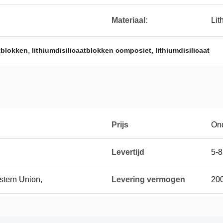
Materiaal:
Lit
,
,
tblokken
lithiumdisilicaatblokken composiet
lithiumdisilicaat
Prijs
On
Levertijd
5-8
stern Union,
Levering vermogen
200