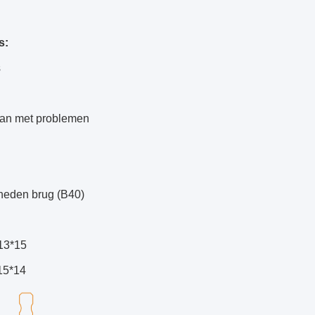
s
:
s
n met problemen
heden brug (B40)
13*15
15*14