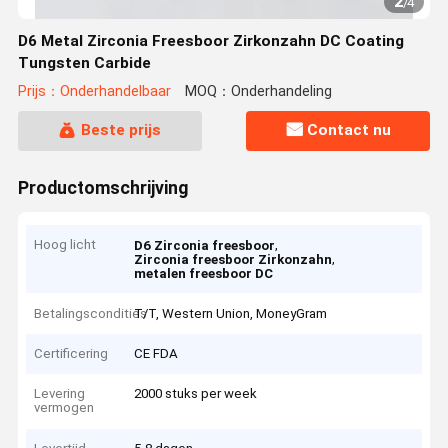
2
/
4
D6 Metal Zirconia Freesboor Zirkonzahn DC Coating
Tungsten Carbide
Prijs：Onderhandelbaar
MOQ：Onderhandeling
Beste prijs
Contact nu
Productomschrijving
Hoog licht
,
D6 Zirconia freesboor
,
Zirconia freesboor Zirkonzahn
metalen freesboor DC
Betalingscondities
T/T, Western Union, MoneyGram
Certificering
CE FDA
Levering
2000 stuks per week
vermogen