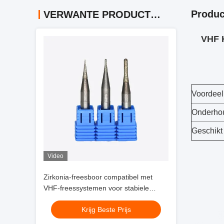
Produc
VERWANTE PRODUCTEN
VHF 
Voordeel
Onderho
Geschikt
Video
Zirkonia-freesboor compatibel met
VHF-freessystemen voor stabiele
prestaties en frezen van
Krijg Beste Prijs
zirkoniumglaskeramiek