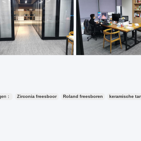
ngen：
Zirconia freesboor
Roland freesboren
keramische ta