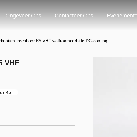
Ongeveer Ons
Contacteer Ons
Evenement
konium freesboor K5 VHF wolfraamcarbide DC-coating
5 VHF
oor K5