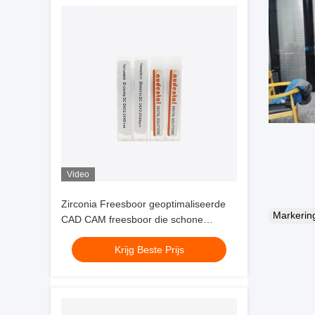
Video
Zirconia Freesboor geoptimaliseerde
Markeri
CAD CAM freesboor die schone
randen levert en frezen van
Krijg Beste Prijs
zirkoniumglas keramiek en was