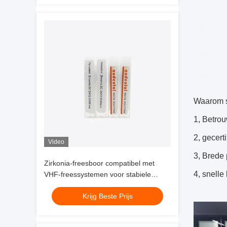
Waarom 
1, Betro
2, gecer
Video
3, Brede 
Zirkonia-freesboor compatibel met
4, snelle
VHF-freessystemen voor stabiele
prestaties en frezen van
Krijg Beste Prijs
zirkoniumglaskeramiek