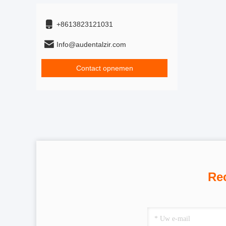
+8613823121031
Info@audentalzir.com
Contact opnemen
Re