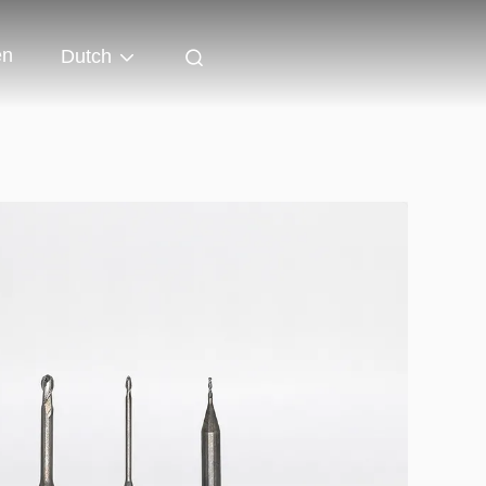
en
Dutch