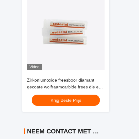
Video
Zirkoniumoxide freesboor diamant
gecoate wolfraamcarbide frees die een
langere levensduur en
Krijg Beste Prijs
oppervlakteafwerking levert voor
tandtechnische laboratoria
NEEM CONTACT MET ONS OP