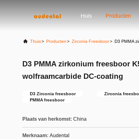
Huis
Producten
Thuis
>
Producten
>
Zirconia Freesboor
>
D3 PMMA zir
D3 PMMA zirkonium freesboor K
wolfraamcarbide DC-coating
D3 Zirconia freesboor
Zirconia freesb
PMMA freesboor
Plaats van herkomst:
China
Merknaam:
Audental