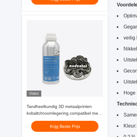
Voordel
mogelijk maakt
Optim
Gegar
veilig
Nikkel
Uitst
Gecont
Uitst
Hoge s
Video
Technis
Tandheelkundig 3D metaalprinten
kobaltchroomlegering compatibel met
Samen
de belangrijkste selectieve
Kleur:
Krijg Beste Prijs
lasersmeltingssystemen voor de
productie van tandheelkundige
0,2 %