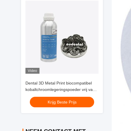
Video
Dental 3D Metal Print biocompatibel
kobaltchroomlegeringspoeder vrij van
nikkel-beryllium en cadmium voor
Krijg Beste Prijs
veilige intraorale tandheelkunde