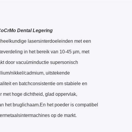
CoCrMo Dental Legering
eelkundige lasersinterdoeleinden met een
teverdeling in het bereik van 10-45 µm, met
aakt door vacuüminductie supersonisch
llium/nikkel/cadmium, uitstekende
liteit en batchconsistentie om stabiele en
 met hoge dichtheid, glad oppervlak,
n het bruglichaam.En het poeder is compatibel
ermetaalsintermachines op de markt.