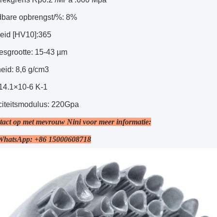
bare opbrengst/%: 8%
eid [HV10]:365
esgrootte: 15-43 µm
eid: 8,6 g/cm3
14.1×10-6 K-1
iciteitsmodulus: 220Gpa
act op met mevrouw Nini voor meer informatie:
 WhatsApp: +86 15000608718