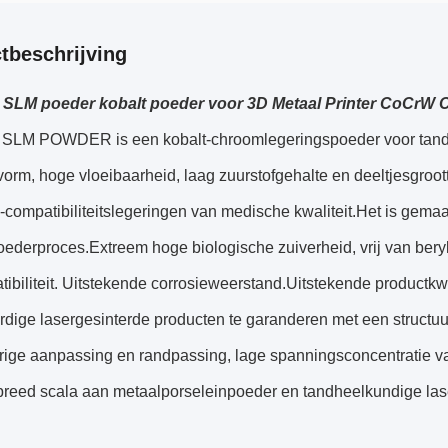
tbeschrijving
SLM poeder kobalt poeder voor 3D Metaal Printer CoCrW 
 SLM POWDER is een kobalt-chroomlegeringspoeder voor tandh
orm, hoge vloeibaarheid, laag zuurstofgehalte en deeltjesgroot
-compatibiliteitslegeringen van medische kwaliteit.Het is gem
ederproces.Extreem hoge biologische zuiverheid, vrij van bery
ibiliteit. Uitstekende corrosieweerstand.Uitstekende productkwa
ige lasergesinterde producten te garanderen met een structuur
ige aanpassing en randpassing, lage spanningsconcentratie va
breed scala aan metaalporseleinpoeder en tandheelkundige las