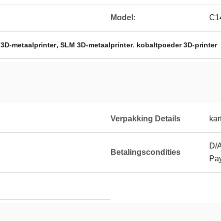
Model:
C1
,
,
3D-metaalprinter
SLM 3D-metaalprinter
kobaltpoeder 3D-printer
Verpakking Details
kar
D/A
Betalingscondities
Pa