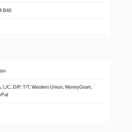
4 B40
ton
, L/C, D/P, T/T, Western Union, MoneyGram,
yPal