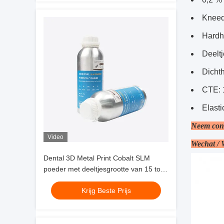
restauraties
Kneed
Hardh
Deeltj
Dichth
CTE: 
Elast
Neem cont
Video
Wechat /
Dental 3D Metal Print Cobalt SLM
poeder met deeltjesgrootte van 15 tot
45 micron voor de productie van
Krijg Beste Prijs
kronen, bruggen en tandheelkundige
herstelwerkzaamheden