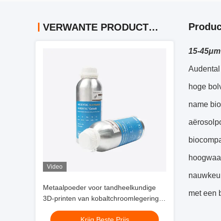
Produc
VERWANTE PRODUCTEN
15-45μm 
Audental
hoge bolv
name bio
aërosolpo
biocompat
hoogwaard
Video
nauwkeur
Metaalpoeder voor tandheelkundige
met een 
3D-printen van kobaltchroomlegering,
dat de productie van kronen, bruggen
Krijg Beste Prijs
en implantaatgedragen restauraties