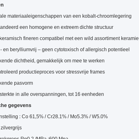
en
ale materiaaleigenschappen van een kobalt-chroomlegering
andeerd een homogene en extreem dichte structuur
 keramisch fineren compatibel met een wild assortiment keramie
- en berylliumvrij – geen cytotoxisch of allergisch potentieel
ekende dichtheid, gemakkelijk om mee te werken
roleerd productieproces voor stressvrije frames
ekende pasvorm
terkte in alle overspanningen, tot 16 eenheden
che gegevens
stelling : Co 61,5% / Cr28.1% / Mo5.3% / W5.0%
 zilvergrijs
 rekgrens Rp0.2 /MPa :600 Mpa