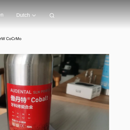
en
Dutch
oCrW CoCrMo