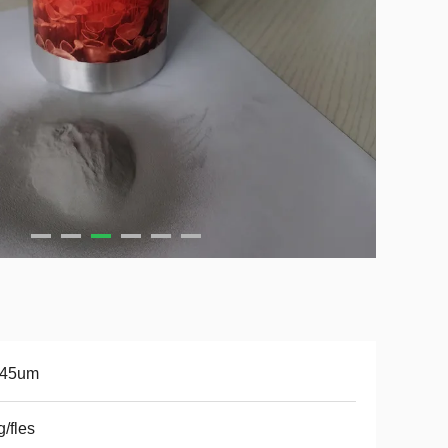
-45um
g/fles