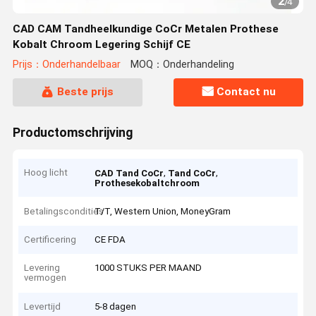
2
/
4
CAD CAM Tandheelkundige CoCr Metalen Prothese
Kobalt Chroom Legering Schijf CE
Prijs：Onderhandelbaar
MOQ：Onderhandeling
Beste prijs
Contact nu
Productomschrijving
Hoog licht
,
,
CAD Tand CoCr
Tand CoCr
Prothesekobaltchroom
Betalingscondities
T/T, Western Union, MoneyGram
Certificering
CE FDA
Levering
1000 STUKS PER MAAND
vermogen
Levertijd
5-8 dagen