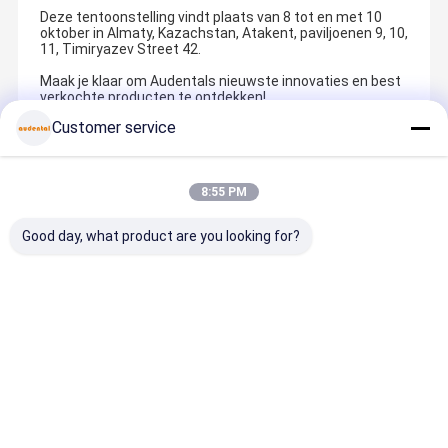
Deze tentoonstelling vindt plaats van 8 tot en met 10
oktober in Almaty, Kazachstan, Atakent, paviljoenen 9, 10,
11, Timiryazev Street 42.
Maak je klaar om Audentals nieuwste innovaties en best
verkochte producten te ontdekken!
Customer service
Recommended Products
8:55 PM
Good day, what product are you looking for?
Tandheelkund
Dental
UT ETHESTIC
Dental 3D
ige Pmma-
Zirconia
ZIRKONIA
Metal Prin
blok Roze A2
Block
BLOCK
Cobalt SL
tandheelkund
geoptimalisee
poeder me
ige basis
rd voor
deeltjesgr
Beste prijs
Beste prijs
Beste prijs
Beste pri
tandvlees tint
voorste
te van 15 t
met
restauratie
45 micron
buigsterkte
met
voor de
150Mpa en
natuurlijke
productie 
lage
esthetische
kronen,