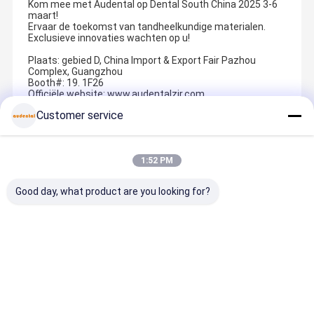
Kom mee met Audental op Dental South China 2025 3-6
maart!
Ervaar de toekomst van tandheelkundige materialen.
Exclusieve innovaties wachten op u!
Plaats: gebied D, China Import & Export Fair Pazhou
Complex, Guangzhou
Booth#: 19. 1F26
Officiële website: www.audentalzir.com
Customer service
Recommended Products
1:52 PM
Good day, what product are you looking for?
Zirkonium
Dental Pmma
Tandheelkund
Tandheelk
freeswerk Bur
Blok Roze A2
ige Pmma-
ige Pmma-
wolfraamcar
Schaduw met
blok Roze A2
blok
bide
afmetingen
tandheelkund
ontworpen
freeswerk
98 mm en 95
ige basis
voor tijdeli
Beste prijs
Beste prijs
Beste prijs
Beste pri
met diamant
mm Ideaal
tandvlees tint
kronen
als koolstof
voor het
met
bruggen
coating voor
frezen van
buigsterkte
volledige e