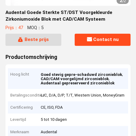
2
/
2
Audental Goede Sterkte ST/DST Voorgekleurde
Zirkoniumoxide Blok met CAD/CAM Systeem
Prijs：47
MOQ：5
Beste prijs
Contact nu
Productomschrijving
Hoog licht
,
Goed stevig gepre-schaduwd zirconieblok
,
CAD/CAM voorgelijmd zirconieblok
Audentaal gepreserveerd zirconieblok
Betalingscondities
L/C, D/A, D/P, T/T, Western Union, MoneyGram
Certificering
CE, ISO, FDA
Levertijd
5 tot 10 dagen
Merknaam
Audental