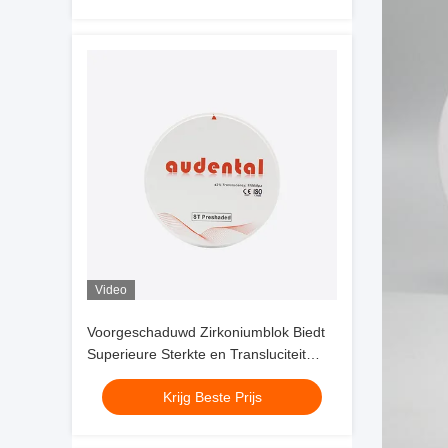
Video
Voorgeschaduwd Zirkoniumblok Biedt
Superieure Sterkte en Transluciteit
voor Duurzame Tandkronen, Bruggen
Krijg Beste Prijs
en Facings