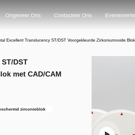
Ongeveer Ons
Contacteer Ons
Evenement
tal Excellent Translucency ST/DST Voorgekleurde Zirkoniumoxide B
y ST/DST
Blok met CAD/CAM
eschermd zirconieblok