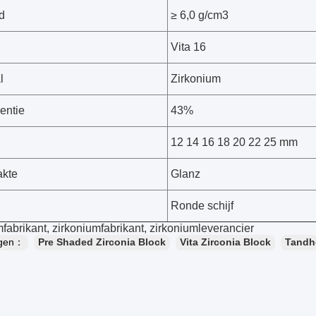
d
≥ 6,0 g/cm3
Vita 16
l
Zirkonium
entie
43%
12 14 16 18 20 22 25 mm
akte
Glanz
Ronde schijf
fabrikant, zirkoniumfabrikant, zirkoniumleverancier
ngen：
Pre Shaded Zirconia Block
Vita Zirconia Block
Tandh