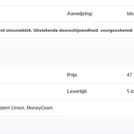
Aanwijzing:
Ide
,
,
rd zirconieblok
Uitstekende doorschijnendheid
voorgeschermd 
Prijs
47
Levertijd
5 t
Western Union, MoneyGram