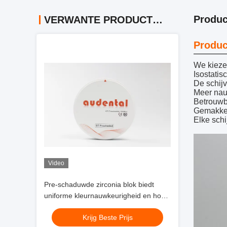
Produc
VERWANTE PRODUCTEN
Produc
We kieze
Isostatis
De schij
Meer nauw
Betrouwba
Gemakkeli
Elke schi
Video
Pre-schaduwde zirconia blok biedt
uniforme kleurnauwkeurigheid en hoge
doorschijnendheid voor natuurlijke
Krijg Beste Prijs
uitziende tandheelkundige restauratie