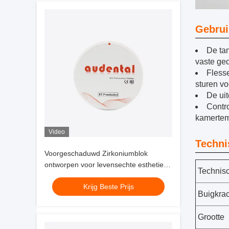
Gebrui
De ta
vaste ged
Fless
sturen vo
De uit
Contro
kamertemp
Video
Techni
Voorgeschaduwd Zirkoniumblok
ontworpen voor levensechte esthetiek
Technis
en betrouwbare mechanische
Krijg Beste Prijs
prestaties in tandheelkundige
Buigkrac
restauraties
Grootte