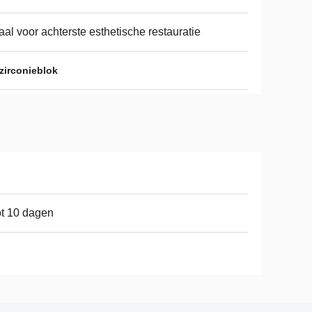
aal voor achterste esthetische restauratie
zirconieblok
ot 10 dagen