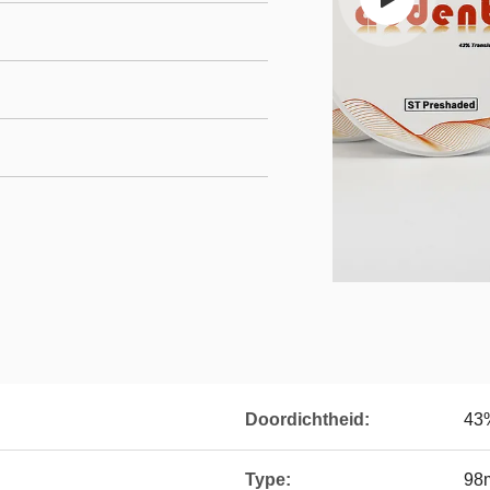
Doordichtheid:
43
Type:
98