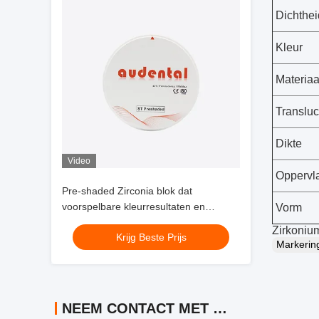
Dichthei
Kleur
Materiaa
Transluc
Dikte
Video
Oppervl
Pre-shaded Zirconia blok dat
voorspelbare kleurresultaten en
Vorm
vereenvoudigde werkvloei voor de
Zirkonium
Krijg Beste Prijs
productie van tandheelkundige
Markeri
restauratie biedt
NEEM CONTACT MET ONS OP