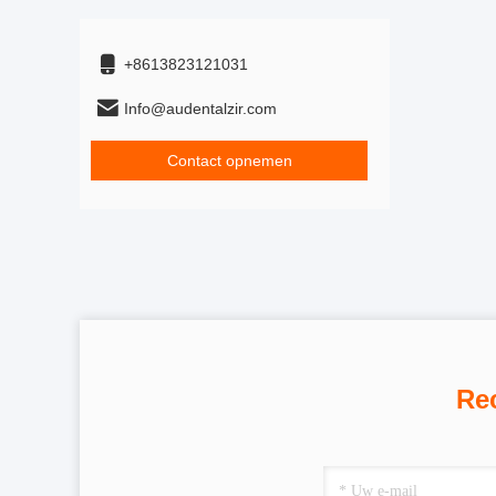
+8613823121031
Info@audentalzir.com
Contact opnemen
Re