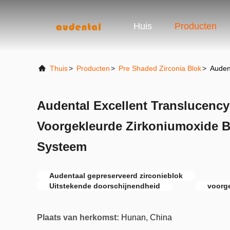
Huis
Producten
Thuis
>
Producten
>
Pre Shaded Zirconia Blok
>
Auden
Audental Excellent Translucenc
Voorgekleurde Zirkoniumoxide 
Systeem
Audentaal gepreserveerd zirconieblok
Uitstekende doorschijnendheid
voorg
Plaats van herkomst:
Hunan, China