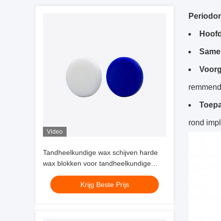
Periodont
Hoof
Samen
Voor
remmende
Toepa
rond imp
Video
Tandheelkundige wax schijven harde
wax blokken voor tandheelkundige
freesmachines die nauwkeurig gieten,
Krijg Beste Prijs
sterke stabiliteit en gemakkelijk snijden
bieden