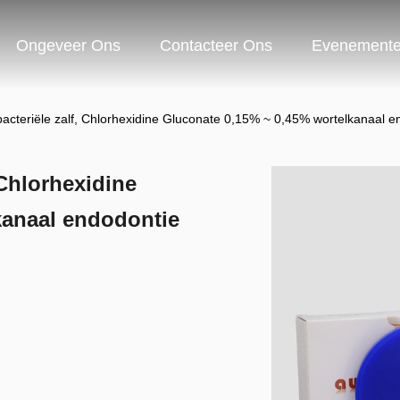
Ongeveer Ons
Contacteer Ons
Evenement
bacteriële zalf, Chlorhexidine Gluconate 0,15% ~ 0,45% wortelkanaal e
 Chlorhexidine
kanaal endodontie