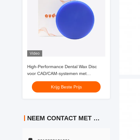
Video
High-Performance Dental Wax Disc
voor CAD/CAM-systemen met
uitstekende dimensieconsistentie en
Krijg Beste Prijs
thermische stabiliteit
NEEM CONTACT MET ONS OP