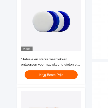
Video
Stabiele en sterke wasblokken
ontworpen voor nauwkeurig gieten en
nauwkeurige productie van
Krijg Beste Prijs
tandheelkundige kronen en bekleding