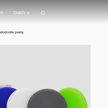
en
Dutch
ndodontie pasta,