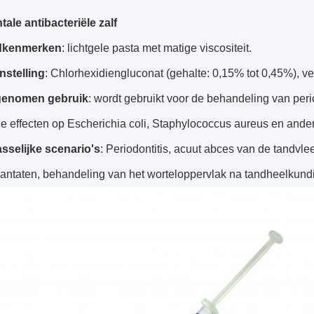
ale antibacteriële zalf
dkenmerken
: lichtgele pasta met matige viscositeit.
stelling
: Chlorhexidiengluconat (gehalte: 0,15% tot 0,45%), v
genomen gebruik
: wordt gebruikt voor de behandeling van perio
 effecten op Escherichia coli, Staphylococcus aureus en ander
sselijke scenario's
: Periodontitis, acuut abces van de tandvlee
lantaten, behandeling van het worteloppervlak na tandheelkund