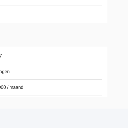
7
dagen
000 / maand