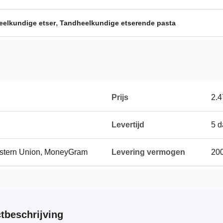
,
eelkundige etser
Tandheelkundige etserende pasta
Prijs
2.4
Levertijd
5 
Western Union, MoneyGram
Levering vermogen
20
tbeschrijving