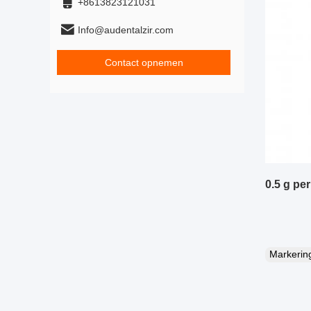
+8613823121031
Info@audentalzir.com
Contact opnemen
0.5 g per
Markeri