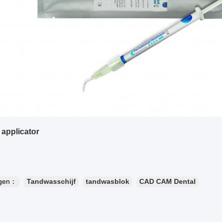
 applicator
ngen：
Tandwasschijf
tandwasblok
CAD CAM Dental