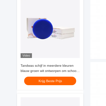
Video
Tandwas schijf in meerdere kleuren
blauw groen wit ontworpen om schoon
uit te branden en gemakkelijke
Krijg Beste Prijs
visualisatie van occlusale morfologie
mogelijk te maken