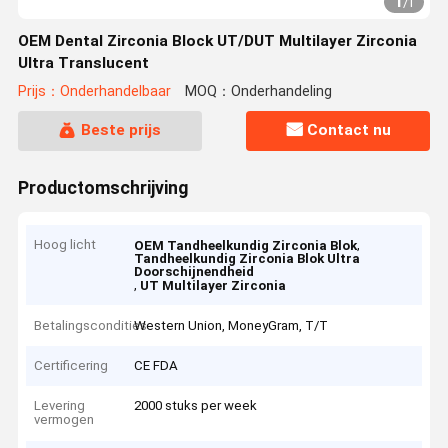
1
/
1
OEM Dental Zirconia Block UT/DUT Multilayer Zirconia
Ultra Translucent
Prijs：Onderhandelbaar
MOQ：Onderhandeling
Beste prijs
Contact nu
Productomschrijving
Hoog licht
,
OEM Tandheelkundig Zirconia Blok
Tandheelkundig Zirconia Blok Ultra
Doorschijnendheid
,
UT Multilayer Zirconia
Betalingscondities
Western Union, MoneyGram, T/T
Certificering
CE FDA
Levering
2000 stuks per week
vermogen